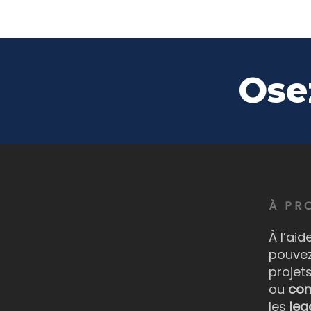
Ose
À PR
À l’ai
pouvez
projet
ou
com
les
lea