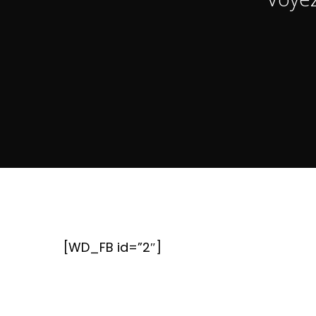
[WD_FB id=”2″]